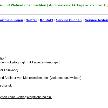
 und Webradionachrichten | Audioservice 14 Tage kostenlos. >
ortmeldungen
•
Wetter
•
Kontakt
•
Service buchen
•
Service teste
ktion)
f den Folgetag, ggf. mit Unwetterwarnungen)
der Leinwand)
nd Anbieter von Mehrwertdiensten. (vodafone und weitere)
schaltet.
ehen keine Vertragsverpflichtung ein.