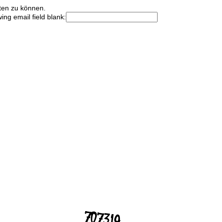
ten zu können.
wing email field blank: