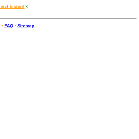
Jetzt testen!
<
n
•
FAQ
•
Sitemap