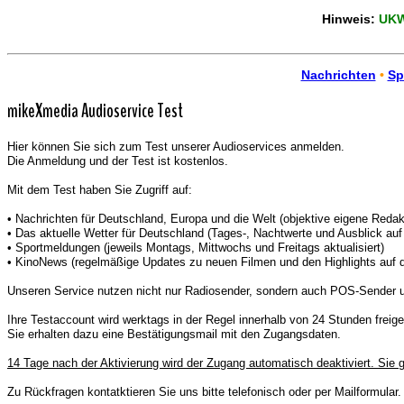
Hinweis:
UKW-
Nachrichten
•
Sp
mikeXmedia Audioservice Test
Hier können Sie sich zum Test unserer Audioservices anmelden.
Die Anmeldung und der Test ist kostenlos.
Mit dem Test haben Sie Zugriff auf:
• Nachrichten für Deutschland, Europa und die Welt (objektive eigene Reda
• Das aktuelle Wetter für Deutschland (Tages-, Nachtwerte und Ausblick au
• Sportmeldungen (jeweils Montags, Mittwochs und Freitags aktualisiert)
• KinoNews (regelmäßige Updates zu neuen Filmen und den Highlights auf 
Unseren Service nutzen nicht nur Radiosender, sondern auch POS-Sender u
Ihre Testaccount wird werktags in der Regel innerhalb von 24 Stunden freige
Sie erhalten dazu eine Bestätigungsmail mit den Zugangsdaten.
14 Tage nach der Aktivierung wird der Zugang automatisch deaktiviert. Sie g
Zu Rückfragen kontatktieren Sie uns bitte telefonisch oder per Mailformular.