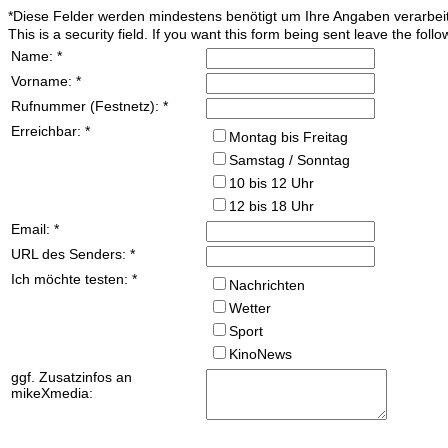
*
Diese Felder werden mindestens benötigt um Ihre Angaben verarbei
This is a security field. If you want this form being sent leave the follo
Name:
*
Vorname:
*
Rufnummer (Festnetz):
*
Erreichbar:
*
Montag bis Freitag
Samstag / Sonntag
10 bis 12 Uhr
12 bis 18 Uhr
Email:
*
URL des Senders:
*
Ich möchte testen:
*
Nachrichten
Wetter
Sport
KinoNews
ggf. Zusatzinfos an
mikeXmedia: