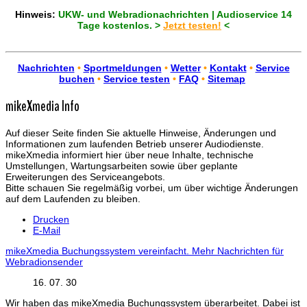
Hinweis:
UKW- und Webradionachrichten | Audioservice 14
Tage kostenlos. >
Jetzt testen!
<
Nachrichten
•
Sportmeldungen
•
Wetter
•
Kontakt
•
Service
buchen
•
Service testen
•
FAQ
•
Sitemap
mikeXmedia Info
Auf dieser Seite finden Sie aktuelle Hinweise, Änderungen und
Informationen zum laufenden Betrieb unserer Audiodienste.
mikeXmedia informiert hier über neue Inhalte, technische
Umstellungen, Wartungsarbeiten sowie über geplante
Erweiterungen des Serviceangebots.
Bitte schauen Sie regelmäßig vorbei, um über wichtige Änderungen
auf dem Laufenden zu bleiben.
Drucken
E-Mail
mikeXmedia Buchungssystem vereinfacht. Mehr Nachrichten für
Webradionsender
16. 07. 30
Wir haben das mikeXmedia Buchungssystem überarbeitet. Dabei ist