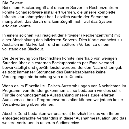
Die Fakten:
Bei einem Hackerangriff auf unseren Server im Rechenzentrum
konnte Schadsoftware installiert werden, die unsere komplette
Infrastruktur lahmgelegt hat. Letztlich wurde der Server so
manipuliert, das durch uns kein Zugriff mehr auf das System
erfolgen konnte.
In einem solchen Fall reagiert der Provider (Rechenzentrum) mit
einer Abschaltung des infizierten Servers. Dies führte zunächst zu
Ausfällen im Mailverkehr und im späteren Verlauf zu einem
vollständigen Blackout.
Die Belieferung von Nachrichten konnte innerhalb von wenigen
Stunden über ein externes Backuppostfach per Emailversand
bewerkstelligt und gewährleistet werden. Bei den Nachrichten gab
es trotz immenser Störungen des Betriebsablaufes keine
Versorgungsunterbrechung von mikeXmedia.
Wenn es im Einzelfall zu Falsch-Ausstrahlungen von Nachrichten im
Programm von Sender gekommen ist, so bedauern wir dies sehr.
Für die ordnungsgemäße Ausstrahlung unseres zugelieferten
Audioservice beim Programmveranstalter können wir jedoch keine
Verantwortung übernehmen.
Abschließend bedanken wir uns recht herzlich für das von Ihnen
entgegegebrachte Verständnis in dieser Ausnahmesituation und das
weitere Vertrauen in unseren Audioservice.