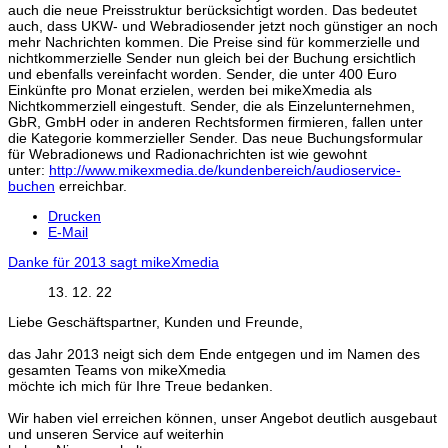
auch die neue Preisstruktur berücksichtigt worden. Das bedeutet
auch, dass UKW- und Webradiosender jetzt noch günstiger an noch
mehr Nachrichten kommen. Die Preise sind für kommerzielle und
nichtkommerzielle Sender nun gleich bei der Buchung ersichtlich
und ebenfalls vereinfacht worden. Sender, die unter 400 Euro
Einkünfte pro Monat erzielen, werden bei mikeXmedia als
Nichtkommerziell eingestuft. Sender, die als Einzelunternehmen,
GbR, GmbH oder in anderen Rechtsformen firmieren, fallen unter
die Kategorie kommerzieller Sender. Das neue Buchungsformular
für Webradionews und Radionachrichten ist wie gewohnt
unter:
http://www.mikexmedia.de/kundenbereich/audioservice-
buchen
erreichbar.
Drucken
E-Mail
Danke für 2013 sagt mikeXmedia
13. 12. 22
Liebe Geschäftspartner, Kunden und Freunde,
das Jahr 2013 neigt sich dem Ende entgegen und im Namen des
gesamten Teams von mikeXmedia
möchte ich mich für Ihre Treue bedanken.
Wir haben viel erreichen können, unser Angebot deutlich ausgebaut
und unseren Service auf weiterhin