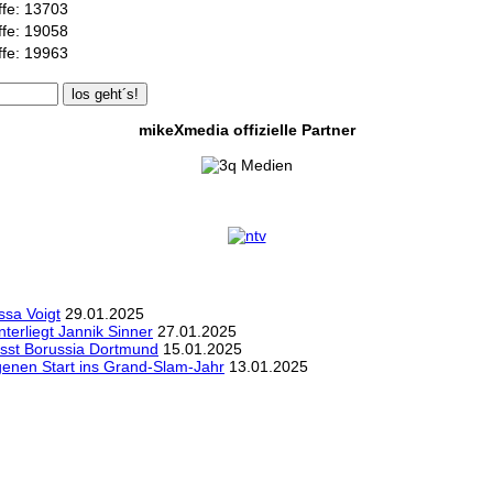
ffe: 13703
ffe: 19058
ffe: 19963
los geht´s!
mikeXmedia offizielle Partner
sa Voigt
29.01.2025
erliegt Jannik Sinner
27.01.2025
sst Borussia Dortmund
15.01.2025
genen Start ins Grand-Slam-Jahr
13.01.2025