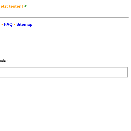
Jetzt testen!
<
n
•
FAQ
•
Sitemap
ular.