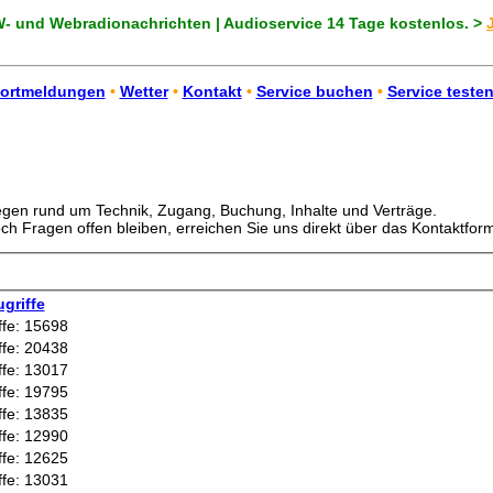
 und Webradionachrichten | Audioservice 14 Tage kostenlos. >
ortmeldungen
•
Wetter
•
Kontakt
•
Service buchen
•
Service teste
iegen rund um Technik, Zugang, Buchung, Inhalte und Verträge.
och Fragen offen bleiben, erreichen Sie uns direkt über das Kontaktform
griffe
ffe: 15698
ffe: 20438
ffe: 13017
ffe: 19795
ffe: 13835
ffe: 12990
ffe: 12625
ffe: 13031