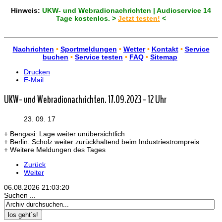
Hinweis:
UKW- und Webradionachrichten | Audioservice 14
Tage kostenlos. >
Jetzt testen!
<
Nachrichten
•
Sportmeldungen
•
Wetter
•
Kontakt
•
Service
buchen
•
Service testen
•
FAQ
•
Sitemap
Drucken
E-Mail
UKW- und Webradionachrichten. 17.09.2023 - 12 Uhr
23. 09. 17
+ Bengasi: Lage weiter unübersichtlich
+ Berlin: Scholz weiter zurückhaltend beim Industriestrompreis
+ Weitere Meldungen des Tages
Zurück
Weiter
06.08.2026
21:03:20
Suchen ...
los geht´s!