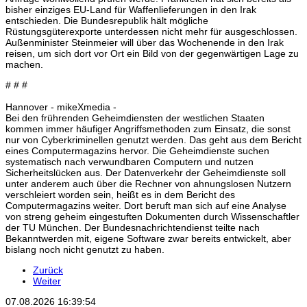
bisher einziges EU-Land für Waffenlieferungen in den Irak
entschieden. Die Bundesrepublik hält mögliche
Rüstungsgüterexporte unterdessen nicht mehr für ausgeschlossen.
Außenminister Steinmeier will über das Wochenende in den Irak
reisen, um sich dort vor Ort ein Bild von der gegenwärtigen Lage zu
machen.
# # #
Hannover - mikeXmedia -
Bei den frührenden Geheimdiensten der westlichen Staaten
kommen immer häufiger Angriffsmethoden zum Einsatz, die sonst
nur von Cyberkriminellen genutzt werden. Das geht aus dem Bericht
eines Computermagazins hervor. Die Geheimdienste suchen
systematisch nach verwundbaren Computern und nutzen
Sicherheitslücken aus. Der Datenverkehr der Geheimdienste soll
unter anderem auch über die Rechner von ahnungslosen Nutzern
verschleiert worden sein, heißt es in dem Bericht des
Computermagazins weiter. Dort beruft man sich auf eine Analyse
von streng geheim eingestuften Dokumenten durch Wissenschaftler
der TU München. Der Bundesnachrichtendienst teilte nach
Bekanntwerden mit, eigene Software zwar bereits entwickelt, aber
bislang noch nicht genutzt zu haben.
Zurück
Weiter
07.08.2026
16:39:55