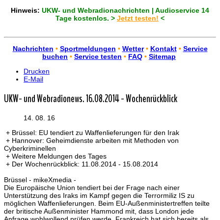
Hinweis:
UKW- und Webradionachrichten | Audioservice 14
Tage kostenlos. >
Jetzt testen!
<
Nachrichten
•
Sportmeldungen
•
Wetter
•
Kontakt
•
Service
buchen
•
Service testen
•
FAQ
•
Sitemap
Drucken
E-Mail
UKW- und Webradionews. 16.08.2014 - Wochenrückblick
14. 08. 16
+ Brüssel: EU tendiert zu Waffenlieferungen für den Irak
+ Hannover: Geheimdienste arbeiten mit Methoden von
Cyberkriminellen
+ Weitere Meldungen des Tages
+ Der Wochenrückblick: 11.08.2014 - 15.08.2014
Brüssel - mikeXmedia -
Die Europäische Union tendiert bei der Frage nach einer
Unterstützung des Iraks im Kampf gegen die Terrormiliz IS zu
möglichen Waffenlieferungen. Beim EU-Außenministertreffen teilte
der britische Außenminister Hammond mit, dass London jede
Anfrage wohlwollend prüfen werde. Frankreich hat sich bereits als