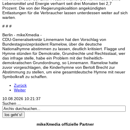
Lebensmittel und Energie verharrt seit drei Monaten bei 2,7
Prozent. Die von der Regierungskoalition angekündigten
Entlastungen für die Verbraucher lassen unterdessen weiter auf sich
warten.
# # #
Berlin - mikeXmedia -
CDU-Generalsekretär Linnemann hat den Vorschlag von
Bundestagsvizepräsident Ramelow, über die deutsche
Nationalhymne abstimmen zu lassen, deutlich kritisiert. Flagge und
Hymne stünden für Demokratie, Grundrechte und Rechtsstaat, wer
das infrage stelle, habe ein Problem mit der freiheitlich-
demokratischen Grundordnung, so Linnemann. Ramelow hatte
zuvor vorgeschlagen, die Kinderhymne von Bertolt Brecht zur
Abstimmung zu stellen, um eine gesamtdeutsche Hymne mit neuer
Symbolkraft zu schaffen.
Zurück
Weiter
10.08.2026
10:21:37
Suchen ...
los geht´s!
mikeXmedia offizielle Partner