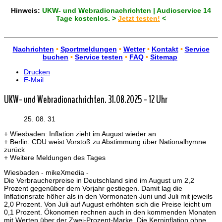
Hinweis:
UKW- und Webradionachrichten | Audioservice 14
Tage kostenlos. >
Jetzt testen!
<
Nachrichten
•
Sportmeldungen
•
Wetter
•
Kontakt
•
Service
buchen
•
Service testen
•
FAQ
•
Sitemap
Drucken
E-Mail
UKW- und Webradionachrichten. 31.08.2025 - 12 Uhr
25. 08. 31
+ Wiesbaden: Inflation zieht im August wieder an
+ Berlin: CDU weist Vorstoß zu Abstimmung über Nationalhymne
zurück
+ Weitere Meldungen des Tages
Wiesbaden - mikeXmedia -
Die Verbraucherpreise in Deutschland sind im August um 2,2
Prozent gegenüber dem Vorjahr gestiegen. Damit lag die
Inflationsrate höher als in den Vormonaten Juni und Juli mit jeweils
2,0 Prozent. Von Juli auf August erhöhten sich die Preise leicht um
0,1 Prozent. Ökonomen rechnen auch in den kommenden Monaten
mit Werten über der Zwei-Prozent-Marke. Die Kerninflation ohne