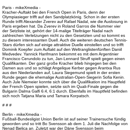
Paris - mikeXmedia -
Kracher-Auftakt bei den French Open in Paris, denn der
Olympiasieger trifft auf den Sandplatzkönig. Schon in der ersten
Runde trifft Alexander Zverev auf Rafael Nadal, wie die Auslosung in
Paris ergeben hat. Da Zverev in Roland Garros die Nummer vier
der Setzliste ist, gehört der 14-malige Titelträger Nadal nach
zahlreichen Verletzungen nicht zu den Gesetzten und so kommt es
zu diesem interessanten Duell. Auch die weiteren deutschen Tennis-
Stars dürfen sich auf einige attraktive Duelle einstellen und so trifft
Dominik Koepfer zum Auftakt auf den Weltranglistenfünften Daniil
Medvedev. Yannick Hanfmann bekommt es mit dem Argentinier
Francisco Cerundolo zu tun, Jan-Lennard Struff spielt gegen einen
Qualifikanten. Der ganz große Kracher blieb hingegen bei den
Damen aus und so schlägt Angelique Kerber gegen Arantxa Rus
aus den Niederlanden auf, Laura Siegemund spielt in der ersten
Runde gegen die ehemalige Australian-Open-Siegerin Sofia Kenin.
Auch Jule Niemeier konnte sich über die Qualifikation ins Hauptfeld
der French Open spielen, setzte sich im Quali-Finale gegen die
Bulgarin Dalma Galfi 6:4, 6:1 durch. Ebenfalls im Hauptfeld befinden
sich noch Tatjana Maria und Tamara Korpatsch.
# # #
Berlin - mikeXmedia -
Fußball-Bundesligist Union Berlin ist auf seiner Trainersuche fündig
geworden und so tritt Bo Svensson ab dem 1. Juli die Nachfolge von
Nenad Bjelica an. Zuletzt war der Däne Svensson beim