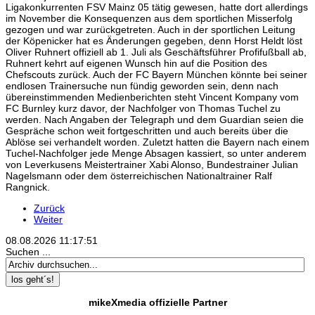
Ligakonkurrenten FSV Mainz 05 tätig gewesen, hatte dort allerdings
im November die Konsequenzen aus dem sportlichen Misserfolg
gezogen und war zurückgetreten. Auch in der sportlichen Leitung
der Köpenicker hat es Änderungen gegeben, denn Horst Heldt löst
Oliver Ruhnert offiziell ab 1. Juli als Geschäftsführer Profifußball ab,
Ruhnert kehrt auf eigenen Wunsch hin auf die Position des
Chefscouts zurück. Auch der FC Bayern München könnte bei seiner
endlosen Trainersuche nun fündig geworden sein, denn nach
übereinstimmenden Medienberichten steht Vincent Kompany vom
FC Burnley kurz davor, der Nachfolger von Thomas Tuchel zu
werden. Nach Angaben der Telegraph und dem Guardian seien die
Gespräche schon weit fortgeschritten und auch bereits über die
Ablöse sei verhandelt worden. Zuletzt hatten die Bayern nach einem
Tuchel-Nachfolger jede Menge Absagen kassiert, so unter anderem
von Leverkusens Meistertrainer Xabi Alonso, Bundestrainer Julian
Nagelsmann oder dem österreichischen Nationaltrainer Ralf
Rangnick.
Zurück
Weiter
08.08.2026
11:17:51
Suchen ...
los geht´s!
mikeXmedia offizielle Partner