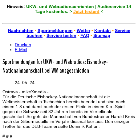
Hinweis:
UKW- und Webradionachrichten | Audioservice 14
Tage kostenlos. >
Jetzt testen!
<
Nachrichten
•
Sportmeldungen
•
Wetter
•
Kontakt
•
Service
buchen
•
Service testen
•
FAQ
•
Sitemap
Drucken
E-Mail
Sportmeldungen für UKW- und Webradios: Eishockey-
Nationalmannschaft bei WM ausgeschieden
24. 05. 24
Ostrava - mikeXmedia -
Für die Deutsche Eishockey-Nationalmannschaft ist die
Weltmeisterschaft in Tschechien bereits beendet und sind nach
einem 1:3 und damit auch der ersten Pleite in einem K.o.-Spiel
gegen die Schweiz seit 32 Jahren bereits im Viertelfinale
gescheitert. So geht die Mannschaft von Bundestrainer Harold Kreis
nach der Silbermedaille im Vorjahr diesmal leer aus. Den einzigen
Treffer für das DEB-Team erzielte Dominik Kahun.
# # #